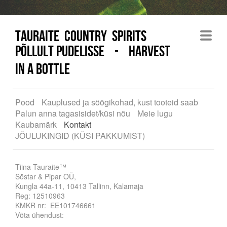
tauraite country spirits
Põllult pudelisse - Harvest
in a bottle
Pood
Kauplused ja söögikohad, kust tooteid saab
Palun anna tagasisidet/küsi nõu
Meie lugu
Kaubamärk
Kontakt
JÕULUKINGID (KÜSI PAKKUMIST)
Tiina Tauraite™
Sõstar & Pipar OÜ,
Kungla 44a-11, 10413 Tallinn, Kalamaja
Reg: 12510963
KMKR nr: EE101746661
Võta ühendust: