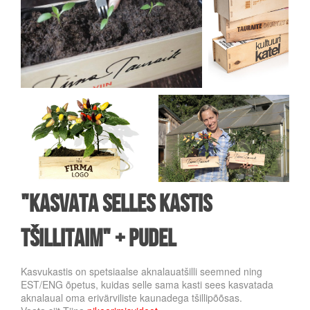
"KASVATA SELLES KASTIS
TŠILLITAIM" + pudel
Kasvukastis on spetsiaalse aknalauatšilli seemned ning
EST/ENG õpetus, kuidas selle sama kasti sees kasvatada
aknalaual oma erivärviliste kaunadega tšillipõõsas.