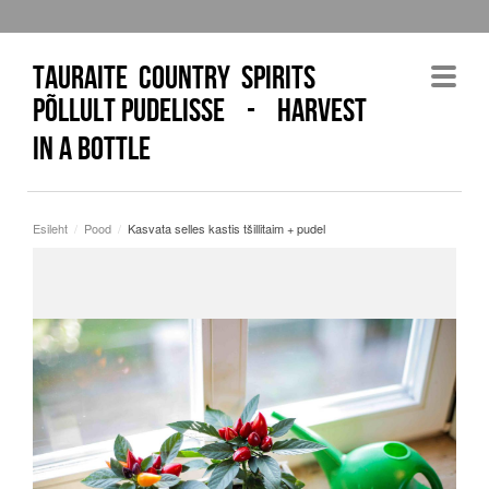
tauraite country spirits
Põllult pudelisse - Harvest
in a bottle
Esileht
/
Pood
/
Kasvata selles kastis tšillitaim + pudel