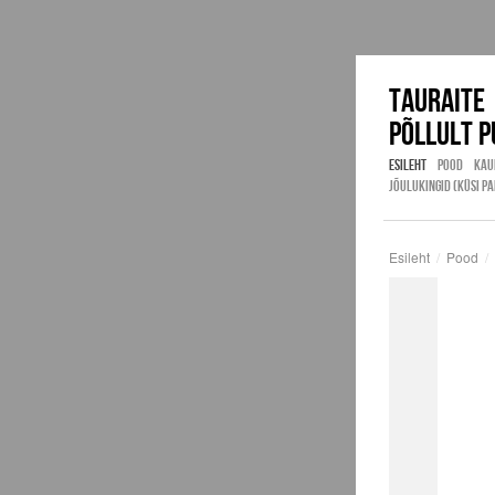
tauraite
Põllult 
ESILEHT
POOD
KAU
JÕULUKINGID (KÜSI P
Esileht
/
Pood
/