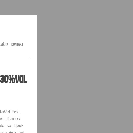
AMÄRK
KONTAKT
" 30%vol
ikööri Eesti
st, lisades
ata, kuni jook
ul abielluvad