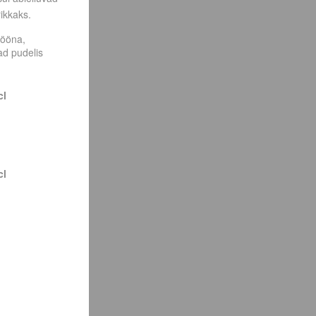
ikkaks.
tööna,
ad pudelis
cl
cl