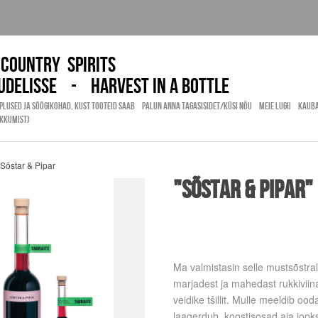
 country spirits
pudelisse - Harvest in a bottle
PLUSED JA SÖÖGIKOHAD, KUST TOOTEID SAAB
PALUN ANNA TAGASISIDET/KÜSI NÕU
MEIE LUGU
KAUB
AKKUMIST)
Sõstar & Pipar
"SÕSTAR & PIPAR
Ma valmistasin selle mustsõstral
marjadest ja mahedast rukkiviina
veidike tšillit. Mulle meeldib ood
laagerdub, koostisosad aja jooks