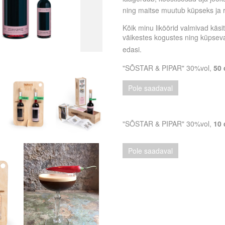
ning maitse muutub küpseks ja r
Kõik minu liköörid valmivad käsi
väikestes kogustes ning küpsev
edasi.
"SÕSTAR & PIPAR" 30%vol,
50 
Pole saadaval
"SÕSTAR & PIPAR" 30%vol,
10 
Pole saadaval